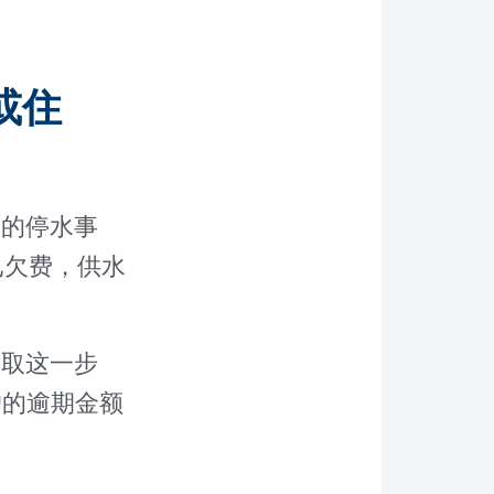
。
或住
生的停水事
已欠费，供水
采取这一步
户的逾期金额