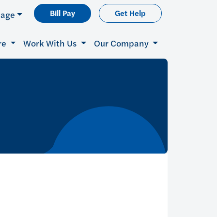
Bill Pay
Get Help
uage
re
Work With Us
Our Company