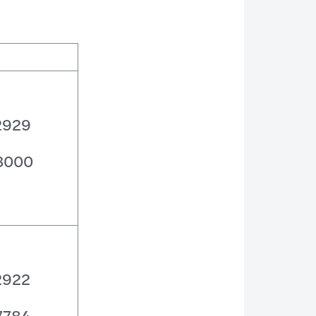
2929
3000
2922
7784