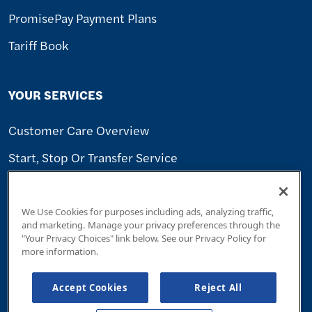
PromisePay Payment Plans
Tariff Book
YOUR SERVICES
Customer Care Overview
Start, Stop Or Transfer Service
Rates & Regulations
Smart Meters
We Use Cookies for purposes including ads, analyzing traffic,
and marketing. Manage your privacy preferences through the
Water Quality
"Your Privacy Choices" link below. See our Privacy Policy for
more information.
WORK WITH US
Accept Cookies
Reject All