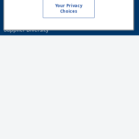
Careers
Your Privacy
Choices
Builders & Contractors
Supplier Diversity
Personnel Notice And Collection Policy
OUR COMPANY
Company Overview
Corporate Responsibility
Community Programs
Infrastructure
News & Media